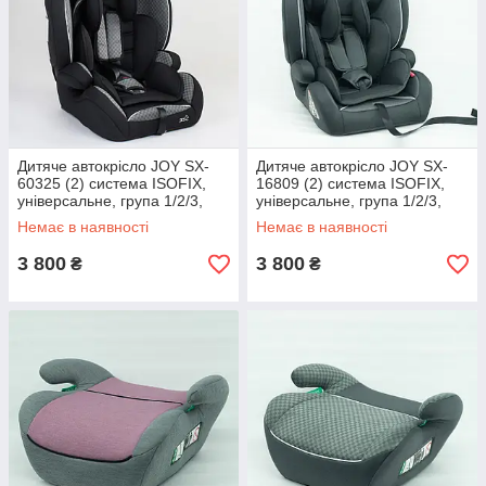
Дитяче автокрісло JOY SX-
Дитяче автокрісло JOY SX-
60325 (2) система ISOFIX,
16809 (2) система ISOFIX,
універсальне, група 1/2/3,
універсальне, група 1/2/3,
вага дитини від 9-36 к
вага дитини від 9-36 к
Немає в наявності
Немає в наявності
3 800
3 800
₴
₴