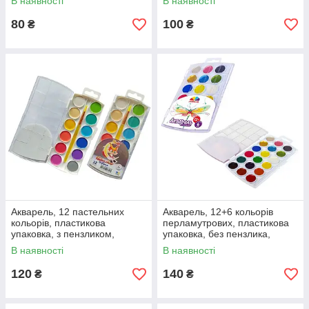
В наявності
В наявності
80
100
₴
₴
Акварель, 12 пастельних
Акварель, 12+6 кольорів
кольорів, пластикова
перламутрових, пластикова
упаковка, з пензликом,
упаковка, без пензлика,
"RUDIX", ГАММА'UA
"Творчість", ГАММА'UA
В наявності
В наявності
120
140
₴
₴