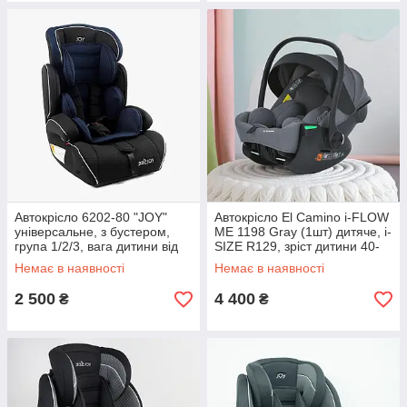
Автокрісло 6202-80 "JOY"
Автокрісло El Camino i-FLOW
універсальне, з бустером,
ME 1198 Gray (1шт) дитяче, i-
група 1/2/3, вага дитини від
SIZE R129, зріст дитини 40-
9-36 кг, в пакет
87см, рег.підгол
Немає в наявності
Немає в наявності
2 500
4 400
₴
₴