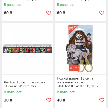
(Тризуб (1В2431))
(Шахова королева (1В325
В наявності
В наявності
60
60
₴
₴
Ножиці дитячі, 13 см, з
Лінійка, 15 см, пластикова,
малюнком на лезі,
"Jurassic World", Yes
"JURASSIC WORLD", YES
В наявності
В наявності
10
40
₴
₴