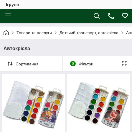
Ігруля
Товари та послуги
Дитячий транспорт, автокрісла
Ав
Автокрісла
Сортування
0
Фільтри