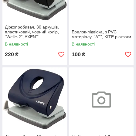
Діркопробивач, 30 аркушів,
пластиковий, чорний колір,
Брелок-підвіска, з PVC
"Welle-2", AXENT
матеріалу, "AT", KITE рюкзаки
В наявності
В наявності
220
100
₴
₴