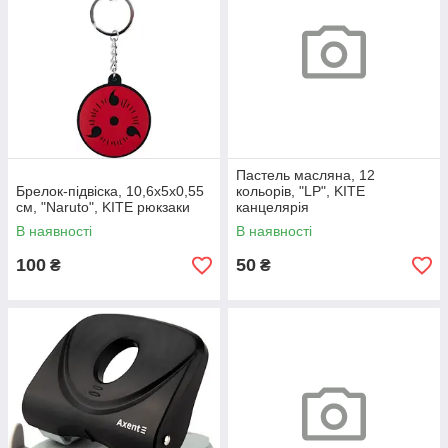
Пастель масляна, 12
Брелок-підвіска, 10,6х5х0,55
кольорів, "LP", KITE
см, "Naruto", KITE рюкзаки
канцелярія
В наявності
В наявності
100
50
₴
₴