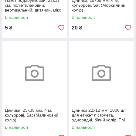
Пакет подарунковий, 22х17
Цінники, 25х35 мм, 4 м,
см, поліетиленовий,
кольорові, Sat (Моркв'яний
вертикальний, дитячий, мікс
колір)
1 шт"Disney" (06)
В наявності
В наявності
5
20
₴
₴
Цінники, 25х35 мм, 4 м,
Цінники 22х12 мм, 1000 шт,
кольорові, Sat (Малиновий
для етикет пістолета,
колір)
однорядні, білий колір, TM
"Joyko"
В наявності
В наявності