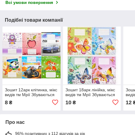
Всі умови повернення
Подібні товари компанії
Зошит 12арк клітинка, мікс
Зошит 18арк лінійка, мікс
Зоши
видів тм Мрії Збуваються
видів тм Мрії Збуваються
виді
8
10
12
₴
₴
Про нас
96% позитивних з 112 відгуків за рік