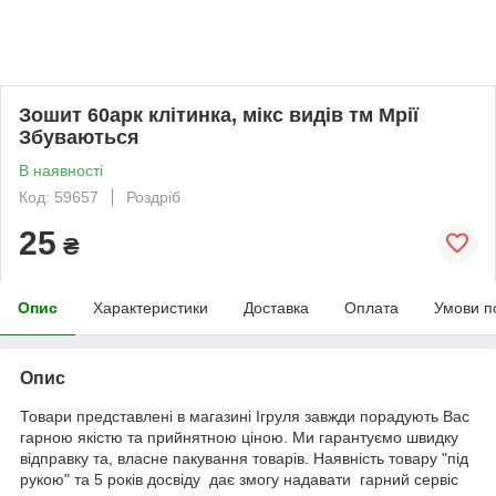
Зошит 60арк клітинка, мікс видів тм Мрії
Збуваються
В наявності
Код: 59657
Роздріб
25
₴
Опис
Характеристики
Доставка
Оплата
Умови п
Опис
Товари представлені в магазині Ігруля завжди порадують Вас
гарною якістю та прийнятною ціною. Ми гарантуємо швидку
відправку та, власне пакування товарів. Наявність товару "під
рукою" та 5 років досвіду дає змогу надавати гарний сервіс