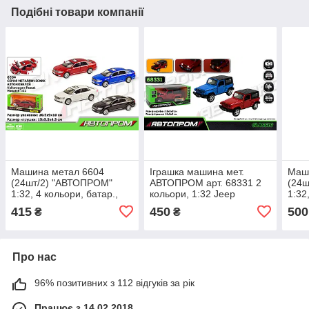
Подібні товари компанії
Машина метал 6604
Іграшка машина мет.
Маш
(24шт/2) "АВТОПРОМ"
АВТОПРОМ арт. 68331 2
(24ш
1:32, 4 кольори, батар.,
кольори, 1:32 Jeep
1:32
Світло, звук, відкр.двері, в
Wrangler ,батар,
415
450
500
₴
₴
кор. 18*
світло,звук,відкр.дв
Про нас
96% позитивних з 112 відгуків за рік
Працює з 14.02.2018