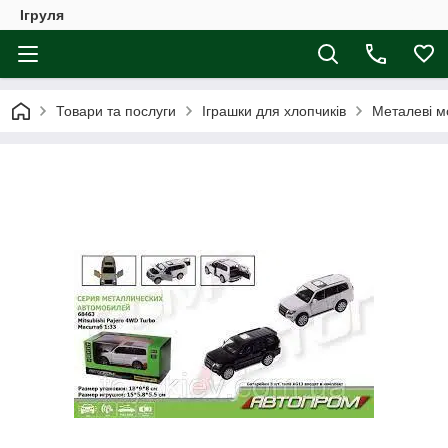
Ігруля
Товари та послуги
Іграшки для хлопчиків
Металеві м