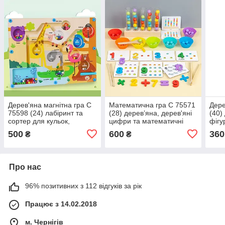
Дерев'яна магнітна гра C
Математична гра C 75571
Дере
75598 (24) лабіринт та
(28) дерев’яна, дерев'яні
(40)
сортер для кульок,
цифри та математичні
фігу
кольори і назви тваринок
знаки, колби, кульки,
500
600
360
₴
₴
англійсь
ложечка
Про нас
96% позитивних з 112 відгуків за рік
Працює з 14.02.2018
м. Чернігів