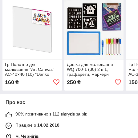
Гр Полотно для
Дошка для малювання
Гр П
малювання "Art Canvas"
WQ 700-1 (30) 2 в 1,
малю
AC-40×40 (10) "Danko
трафарети, маркери
AC-3
Toys", ОПИС УКР/РОС.
“пиши-стирай”, в коробці
Toys
160
250
150
₴
₴
МОВАМИ
Про нас
96% позитивних з 112 відгуків за рік
Працює з 14.02.2018
м. Чернігів