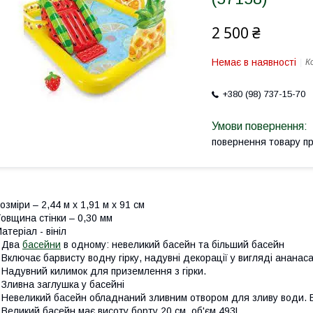
2 500 ₴
Немає в наявності
К
+380 (98) 737-15-70
повернення товару п
озміри – 2,44 м х 1,91 м х 91 см
овщина стінки – 0,30 мм
атеріал - вініл
 Два
басейни
в одному: невеликий басейн та більший басейн
 Включає барвисту водну гірку, надувні декорації у вигляді ананаса
 Надувний килимок для приземлення з гірки.
 Зливна заглушка у басейні
 Невеликий басейн обладнаний зливним отвором для зливу води. Ви
 Великий басейн має висоту борту 20 см, об'єм 493L