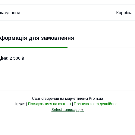
пакування
Коробка
нформація для замовлення
іна:
2 500 ₴
Сайт створений на маркетплейсі
Prom.ua
Ігруля |
Поскаржитися на контент
|
Політика конфіденційності
Select Language
▼