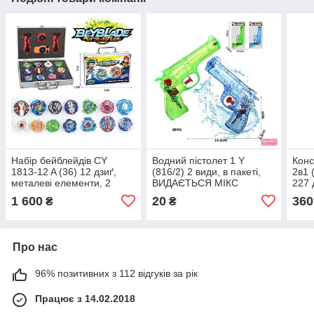
Набір бейблейдів CY
Водний пістолет 1 Y
Конс
1813-12 A (36) 12 дзиґ,
(816/2) 2 види, в пакеті,
2в1 
металеві елементи, 2
ВИДАЄТЬСЯ МІКС
227 д
запускачі, у валізі
різн
1 600
20
360
₴
₴
28,5
Про нас
96% позитивних з 112 відгуків за рік
Працює з 14.02.2018