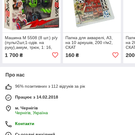
Машина М 5508 (8 шт.) р/у
Папка для акварелі, А3,
Папк
(пульт2шт,1-одів. на
на 10 аркушів, 200 г/м2,
на 2
руку),аккум, трюк, 1: 16,
СКАТ
СКА
33 см, USB-зар., 3кв, кор,
1 700
160
200
₴
₴
41-35-10,5 см
Про нас
96% позитивних з 112 відгуків за рік
Працює з 14.02.2018
м. Чернігів
Чернігів, Україна
Контакти
Сьогодні вихідний