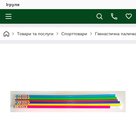
Ігруля
Товари та послуги
Спорттовари
Гімнастична паличка