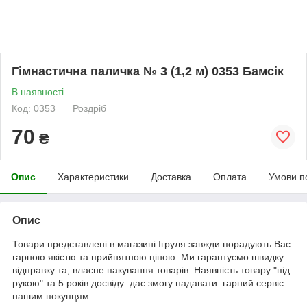
Гімнастична паличка № 3 (1,2 м) 0353 Бамсік
В наявності
Код: 0353
Роздріб
70
₴
Опис
Характеристики
Доставка
Оплата
Умови п
Опис
Товари представлені в магазині Ігруля завжди порадують Вас
гарною якістю та прийнятною ціною. Ми гарантуємо швидку
відправку та, власне пакування товарів. Наявність товару "під
рукою" та 5 років досвіду дає змогу надавати гарний сервіс
нашим покупцям