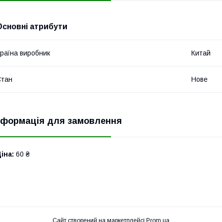
Основні атрибути
раїна виробник
Китай
Стан
Нове
нформація для замовлення
іна:
60 ₴
Сайт створений на маркетплейсі
Prom.ua