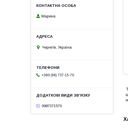
Марина
Чернігів, Україна
+380 (98) 737-15-70
Т
ш
н
0987371570
Х