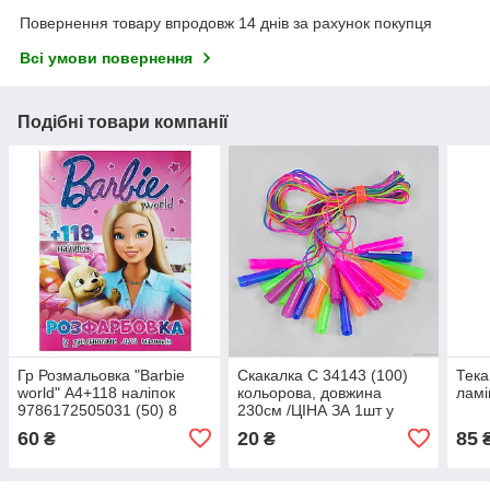
Повернення товару впродовж 14 днів за рахунок покупця
Всі умови повернення
Подібні товари компанії
Гр Розмальовка "Barbie
Скакалка С 34143 (100)
Тека
world" А4+118 наліпок
кольорова, довжина
ламі
9786172505031 (50) 8
230см /ЦІНА ЗА 1шт у
сторінок + 2 сторінки
зв'язці, товщина 3,3 мм
60
20
85
₴
₴
наліпок, зав