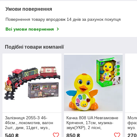
Умови повернення
Повернення товару впродовж 14 днів за рахунок покупця
Всі умови повернення
Подібні товари компанії
Залізниця 2055-3 46-
Качка 808 UA Невгамовне
Моло
46см., локомотив, вагон
Кряченя, 17см, музика-
фраз
2шт., дим, 11дет., муз.,
звук(УКР), 2 пісні,
муз. 
світло, бат.,кор.,45,5-23-
5віршиків, 3 віршовані
кор.
540
850
270
₴
₴