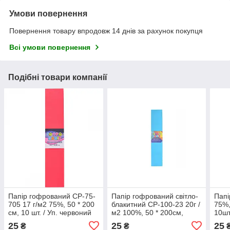
Умови повернення
Повернення товару впродовж 14 днів за рахунок покупця
Всі умови повернення
Подібні товари компанії
Папір гофрований СР-75-
Папір гофрований світло-
Папі
705 17 г/м2 75%, 50 * 200
блакитний CP-100-23 20г /
75%,
см, 10 шт. / Уп. червоний
м2 100%, 50 * 200см,
10шт
кавун КП032/18
10шт. / Уп.
25
25
25
₴
₴