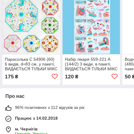
Парасолька C 54906 (60)
Набір лікаря 559-221 A
Водн
6 видів, d=83 см, у пакеті,
(144/2) 3 види, в пакеті,
(480
ВИДАЄТЬСЯ ТІЛЬКИ МІКС
ВИДАЄТЬСЯ ТІЛЬКИ МІКС
пак
ВИДІВ
ВИДІВ
ТІЛ
175
120
50
₴
₴
Про нас
96% позитивних з 112 відгуків за рік
Працює з 14.02.2018
м. Чернігів
Чернігів, Україна