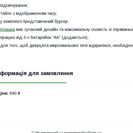
 підсвічування;
 табло з відображенням часу;
 у комплекті представлений бургер;
-
іграшка
має сучасний дизайн та максимальну схожість зі справжнь
 працює від 3-х батарейок “АА” (додаються);
 для того, щоб дверцята мікрохвильової печі відкрилися, необхідно
нформація для замовлення
іна:
690 ₴