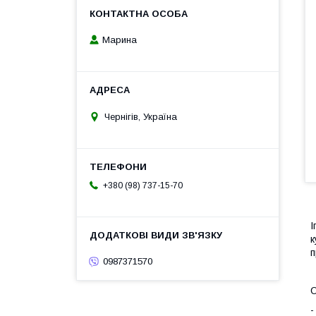
Марина
Чернігів, Україна
+380 (98) 737-15-70
І
к
п
0987371570
О
-