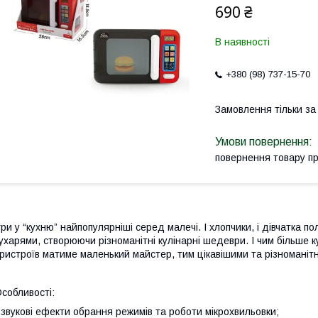
690 ₴
В наявності
+380 (98) 737-15-70
Замовлення тільки з
повернення товару п
гри у “кухню” найпопулярніші серед малечі. І хлопчики, і дівчатк
ухарями, створюючи різноманітні кулінарні шедеври. І чим більше 
ристроїв матиме маленький майстер, тим цікавішими та різноманітн
собливості:
 звукові ефекти обрання режимів та роботи мікрохвильовки;