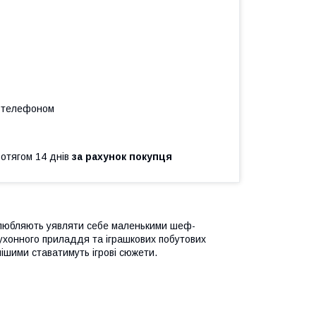
а телефоном
ротягом 14 днів
за рахунок покупця
а полюбляють уявляти себе маленькими шеф-
кухонного приладдя та іграшкових побутових
ішими ставатимуть ігрові сюжети.