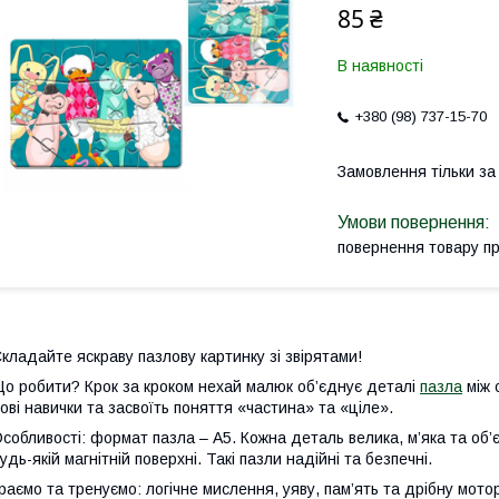
85 ₴
В наявності
+380 (98) 737-15-70
Замовлення тільки з
повернення товару п
кладайте яскраву пазлову картинку зі звірятами!
о робити? Крок за кроком нехай малюк об’єднує деталі
пазла
між 
ові навички та засвоїть поняття «частина» та «ціле».
собливості: формат пазла – А5. Кожна деталь велика, м’яка та об’
удь-якій магнітній поверхні. Такі пазли надійні та безпечні.
раємо та тренуємо: логічне мислення, уяву, пам’ять та дрібну мото