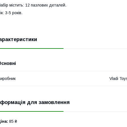
абір містить: 12 пазлових деталей.
ік: 3-5 років.
арактеристики
Основні
иробник
Vladi Toy
нформація для замовлення
іна:
85 ₴