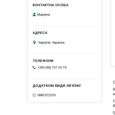
Марина
Чернігів, Україна
+380 (98) 737-15-70
С
Щ
н
0987371570
О
б
Г