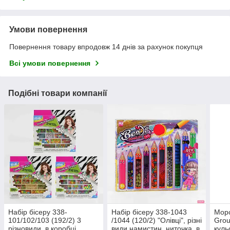
Умови повернення
Повернення товару впродовж 14 днів за рахунок покупця
Всі умови повернення
Подібні товари компанії
Набір бісеру 338-
Набір бісеру 338-1043
Морс
101/102/103 (192/2) 3
/1044 (120/2) "Олівці", різні
Grou
різновиди, в коробці
види намистин, ниточка, в
куль