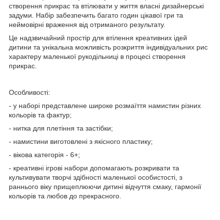
створення прикрас та втілювати у життя власні дизайнерські
задуми. Набір забезпечить багато годин цікавої гри та
неймовірні враження від отриманого результату.
Це надзвичайний простір для втілення креативних ідей
дитини та унікальна можливість розкриття індивідуальних рис
характеру маленької рукодільниці в процесі створення
прикрас.
Особливості:
- у наборі представлене широке розмаїття намистин різних
кольорів та фактур;
- нитка для плетіння та застібки;
- намистини виготовлені з якісного пластику;
- вікова категорія - 6+;
- креативні ігрові набори допомагають розкривати та
культивувати творчі здібності маленької особистості, з
раннього віку прищеплюючи дитині відчуття смаку, гармонії
кольорів та любов до прекрасного.