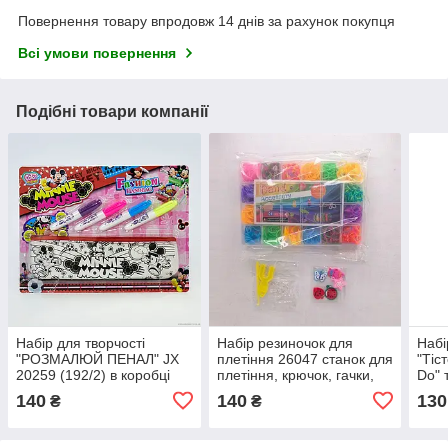
Повернення товару впродовж 14 днів за рахунок покупця
Всі умови повернення
Подібні товари компанії
Набір для творчості
Набір резиночок для
Набі
"РОЗМАЛЮЙ ПЕНАЛ" JX
плетіння 26047 станок для
"Тіс
20259 (192/2) в коробці
плетіння, крючок, гачки,
Do" 
підвіски, у боксі
(8)
140
140
130
₴
₴