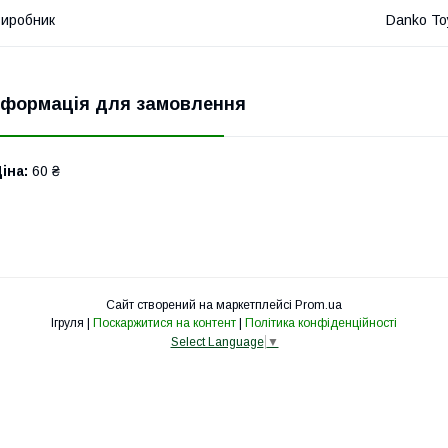
иробник
Danko To
нформація для замовлення
іна:
60 ₴
Сайт створений на маркетплейсі
Prom.ua
Ігруля |
Поскаржитися на контент
|
Політика конфіденційності
Select Language
▼