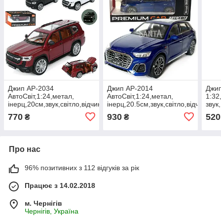
Джип AP-2034
Джип AP-2014
Джип
АвтоСвіт,1:24,метал,
АвтоСвіт,1:24,метал,
1:32
інерц,20см,звук,світло,відчиняються
інерц,20.5см,звук,світло,відчиняют
звук
двері/капот/багажник,гу
двері/капот/багажник,гу
двер
770
930
520
₴
₴
Про нас
96% позитивних з 112 відгуків за рік
Працює з 14.02.2018
м. Чернігів
Чернігів, Україна