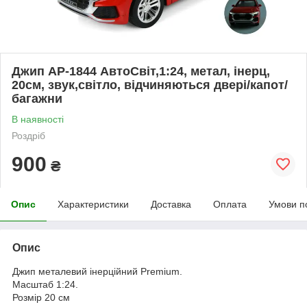
Джип AP-1844 АвтоСвіт,1:24, метал, інерц,
20см, звук,світло, відчиняються двері/капот/
багажни
В наявності
Роздріб
900
₴
Опис
Характеристики
Доставка
Оплата
Умови п
Опис
Джип металевий інерційний Premium.
Масштаб 1:24.
Розмір 20 см