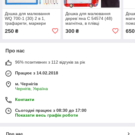
Дошка для малювання
Дошка для малювання
Дош
WQ 700-1 (30) 2 в 1,
дерев`яна C 54574 (48)
магн
трафарети, маркери
магнітна, в плівці
пом
“пиши-стирай”, в коробці
250
300
650
₴
₴
Про нас
96% позитивних з 112 відгуків за рік
Працює з 14.02.2018
м. Чернігів
Чернігів, Україна
Контакти
Сьогодні працює з 08:30 до 17:00
Показати весь графік роботи
Про нас