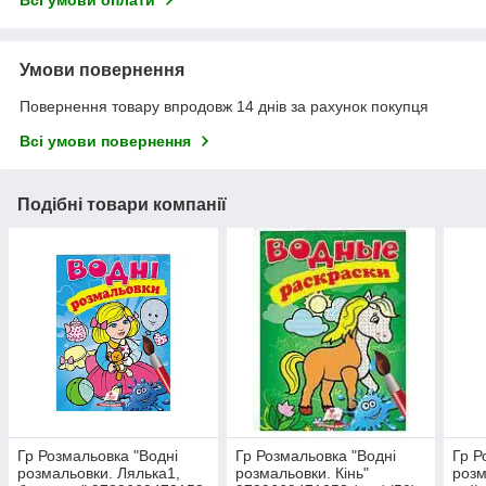
Всі умови оплати
Умови повернення
Повернення товару впродовж 14 днів за рахунок покупця
Всі умови повернення
Подібні товари компанії
Гр Розмальовка "Водні
Гр Розмальовка "Водні
Гр Р
розмальовки. Лялька1,
розмальовки. Кінь"
розм