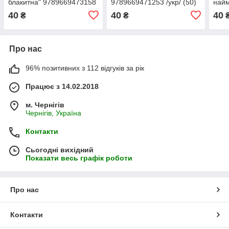
блакитна" 9789669473158
9789669471253 /укр/ (50)
найм
/укр/ (50) "Пегас"
"Пегас"
9789
40
40
40
₴
₴
"Пег
Про нас
96% позитивних з 112 відгуків за рік
Працює з 14.02.2018
м. Чернігів
Чернігів, Україна
Контакти
Сьогодні вихідний
Показати весь графік роботи
Про нас
Контакти