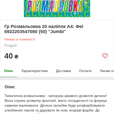
Гр Розмальовка 20 наліпок А4: Феї
6922203547080 (50) "Jumbi"
Немає в наявності
Роздріб
40
₴
Опис
Характеристики
Доставка
Оплата
Умови п
Опис
Тематична розмальовка - запорука цікавого дозвілля дитини!
Вона сприяє розвитку фантазії, вчить посидючості та формує
навички малювання. Дитина залюбки буде розфарбовувати
улюблених героїв та дарувати їм нові, яскраві фарби. До