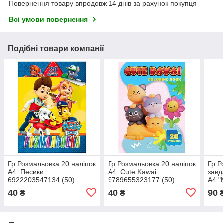
Повернення товару впродовж 14 днів за рахунок покупця
Всі умови повернення
Подібні товари компанії
Гр Розмальовка 20 наліпок
Гр Розмальовка 20 наліпок
Гр Р
А4: Песики
А4: Cute Kawai
завд
6922203547134 (50)
9789655323177 (50)
А4 "
"Jumbi"
"Jumbi"
6922
40
40
90
₴
₴