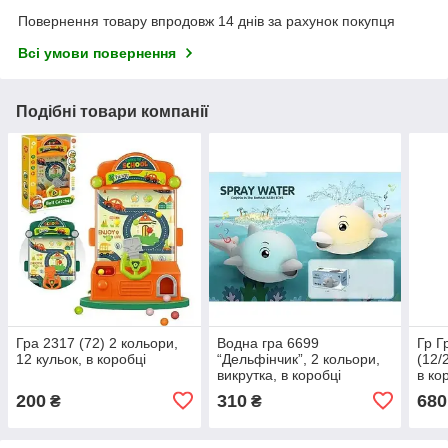
Повернення товару впродовж 14 днів за рахунок покупця
Всі умови повернення
Подібні товари компанії
Гра 2317 (72) 2 кольори,
Водна гра 6699
Гр Г
12 кульок, в коробці
“Дельфінчик”, 2 кольори,
(12/
викрутка, в коробці
в ко
200
310
680
₴
₴