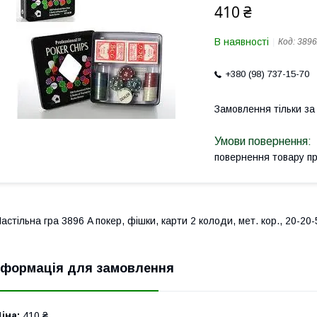
410 ₴
В наявності
Код:
389
+380 (98) 737-15-70
Замовлення тільки з
повернення товару п
астільна гра 3896 A покер, фішки, карти 2 колоди, мет. кор., 20-20-
нформація для замовлення
іна:
410 ₴