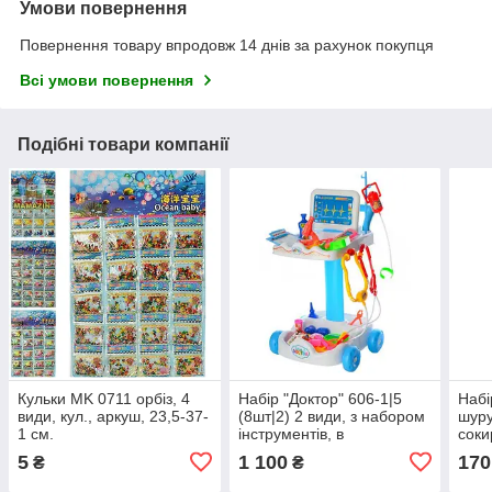
Умови повернення
Повернення товару впродовж 14 днів за рахунок покупця
Всі умови повернення
Подібні товари компанії
Кульки MK 0711 орбіз, 4
Набір "Доктор" 606-1|5
Набі
види, кул., аркуш, 23,5-37-
(8шт|2) 2 види, з набором
шуру
1 см.
інструментів, в
соки
кор.35*15*48см
сітк
5
1 100
170
₴
₴