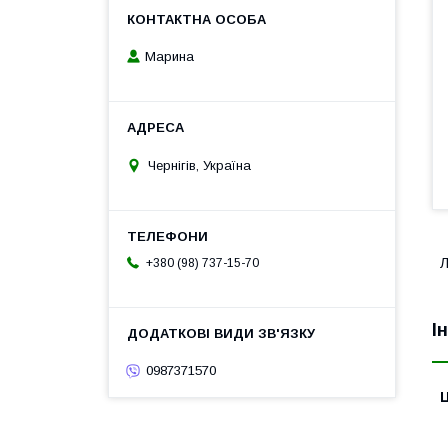
Марина
Чернігів, Україна
Л
+380 (98) 737-15-70
І
0987371570
Ц