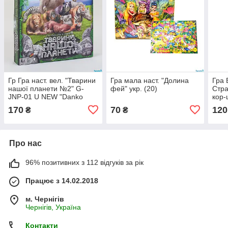
Гр Гра наст. вел. "Тварини
Гра мала наст. "Долина
Гра 
нашої планети №2" G-
фей" укр. (20)
Стра
JNP-01 U NEW "Danko
кор-
Toys"
170
70
120
₴
₴
Про нас
96% позитивних з 112 відгуків за рік
Працює з 14.02.2018
м. Чернігів
Чернігів, Україна
Контакти