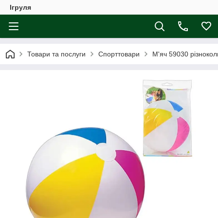
Ігруля
Товари та послуги
Спорттовари
М'яч 59030 різноколь