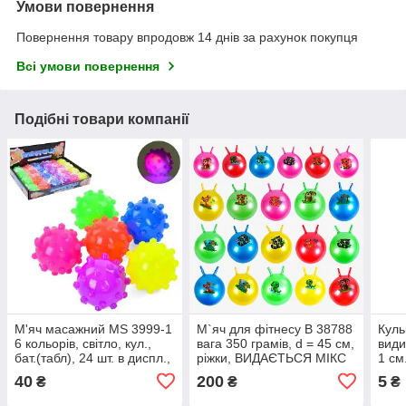
Умови повернення
Повернення товару впродовж 14 днів за рахунок покупця
Всі умови повернення
Подібні товари компанії
М'яч масажний MS 3999-1
М`яч для фітнесу B 38788
Куль
6 кольорів, світло, кул.,
вага 350 грамів, d = 45 см,
види
бат.(табл), 24 шт. в диспл.,
ріжки, ВИДАЄТЬСЯ МІКС
1 см
28-18-5 см.
40
200
5
₴
₴
₴