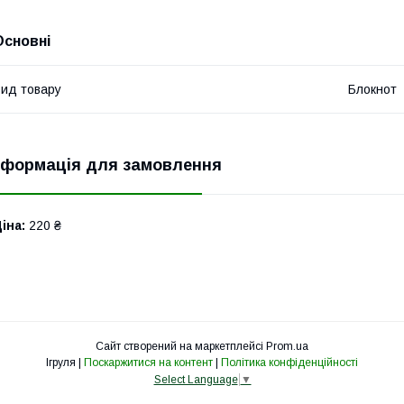
Основні
ид товару
Блокнот
нформація для замовлення
іна:
220 ₴
Сайт створений на маркетплейсі
Prom.ua
Ігруля |
Поскаржитися на контент
|
Політика конфіденційності
Select Language
▼