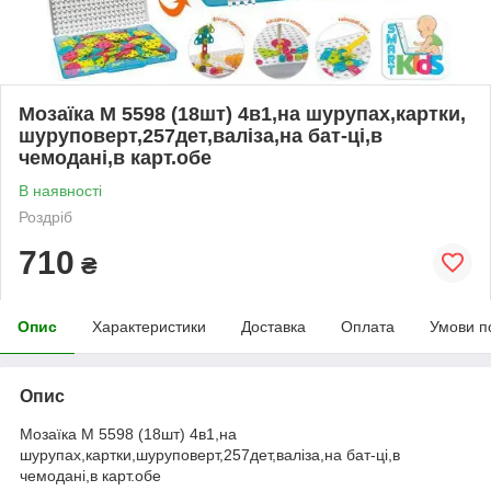
Мозаїка M 5598 (18шт) 4в1,на шурупах,картки,
шуруповерт,257дет,валіза,на бат-ці,в
чемодані,в карт.обе
В наявності
Роздріб
710
₴
Опис
Характеристики
Доставка
Оплата
Умови п
Опис
Мозаїка M 5598 (18шт) 4в1,на
шурупах,картки,шуруповерт,257дет,валіза,на бат-ці,в
чемодані,в карт.обе