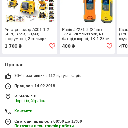
Автотренажер A001-1-2
Рація JY221-3 (24шт)
Евак
(4шт) 32см, 59дет,
18см, 2шт,ліхтарик, на
(18ш
інструменті, 2 кольори,
бат-ці,в кор-ці, 18-4-23см
звук,
звук, світло, на бат-ці, в
види,
1 700
400
470
₴
₴
кор-ці 3
Про нас
96% позитивних з 112 відгуків за рік
Працює з 14.02.2018
м. Чернігів
Чернігів, Україна
Контакти
Сьогодні працює з 08:30 до 17:00
Показати весь графік роботи