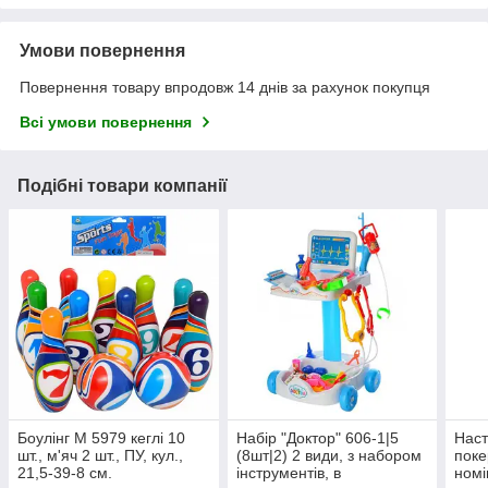
Умови повернення
Повернення товару впродовж 14 днів за рахунок покупця
Всі умови повернення
Подібні товари компанії
Боулінг M 5979 кеглі 10
Набір "Доктор" 606-1|5
Наст
шт., м'яч 2 шт., ПУ, кул.,
(8шт|2) 2 види, з набором
поке
21,5-39-8 см.
інструментів, в
номі