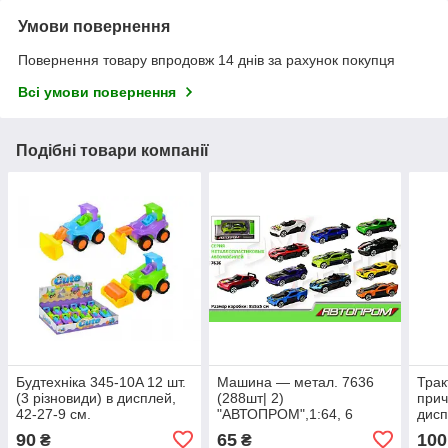
Умови повернення
Повернення товару впродовж 14 днів за рахунок покупця
Всі умови повернення
Подібні товари компанії
Будтехніка 345-10A 12 шт.
Машина — метал. 7636
Трак
(3 різновиди) в дисплей,
(288шт| 2)
причі
42-27-9 см.
"АВТОПРОМ",1:64, 6
дисп
різновидів, в кор. 8*5*5см
90
65
100
₴
₴