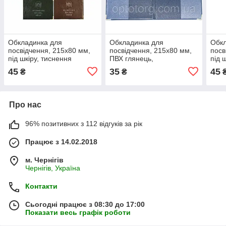
Обкладинка для
Обкладинка для
Обкл
посвідчення, 215х80 мм,
посвідчення, 215х80 мм,
посв
під шкіру, тиснення
ПВХ глянець,
під 
золотом, "Посвідчення"
"Посвідчення учасника
золо
45
35
45
₴
₴
бойових дій" (Синій колір)
(Чор
Про нас
96% позитивних з 112 відгуків за рік
Працює з 14.02.2018
м. Чернігів
Чернігів, Україна
Контакти
Сьогодні працює з 08:30 до 17:00
Показати весь графік роботи