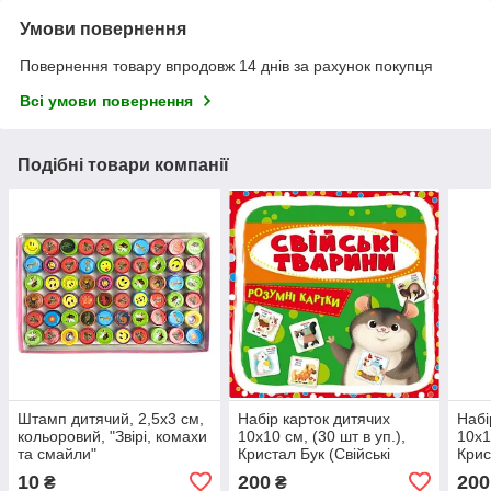
Умови повернення
Повернення товару впродовж 14 днів за рахунок покупця
Всі умови повернення
Подібні товари компанії
Штамп дитячий, 2,5х3 см,
Набір карток дитячих
Набі
кольоровий, "Звірі, комахи
10х10 см, (30 шт в уп.),
10х1
та смайли"
Кристал Бук (Свійські
Крис
тварини)
року
10
200
200
₴
₴