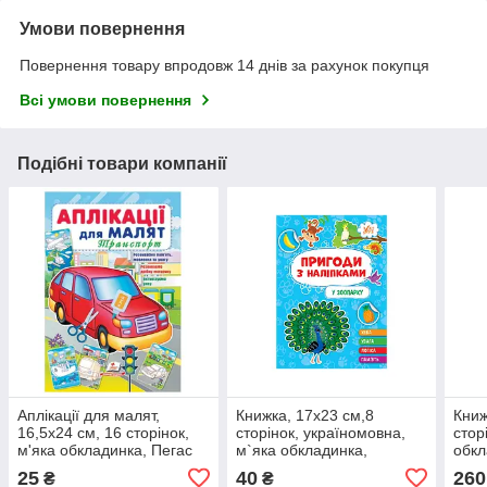
Умови повернення
Повернення товару впродовж 14 днів за рахунок покупця
Всі умови повернення
Подібні товари компанії
Аплікації для малят,
Книжка, 17х23 см,8
Книж
16,5х24 см, 16 сторінок,
сторінок, україномовна,
стор
м'яка обкладинка, Пегас
м`яка обкладинка,
обкл
(Транспорт)
"Пригоди з наліпками",
разо
25
40
260
₴
₴
Ула (У зоопарку
дошк