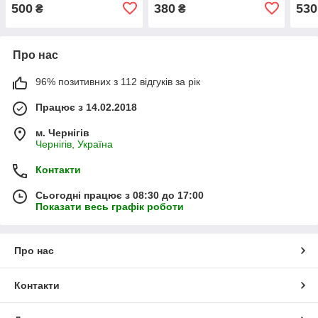
кольори і назви тваринок
молоточок, палички,
завд
500
380
530
₴
₴
англійсь
кульки, картки
щип
Про нас
96% позитивних з 112 відгуків за рік
Працює з 14.02.2018
м. Чернігів
Чернігів, Україна
Контакти
Сьогодні працює з 08:30 до 17:00
Показати весь графік роботи
Про нас
Контакти