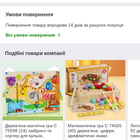
Умови повернення
Повернення товару впродовж 14 днів за рахунок покупця
Всі умови повернення
Подібні товари компанії
Дерев'яна магнітна гра C
Математична гра C 74565
Логі
75598 (24) лабіринт та
(40) дерев’яна, цифри,
92 д
сортер для кульок,
арифметичні знаки,
гумо