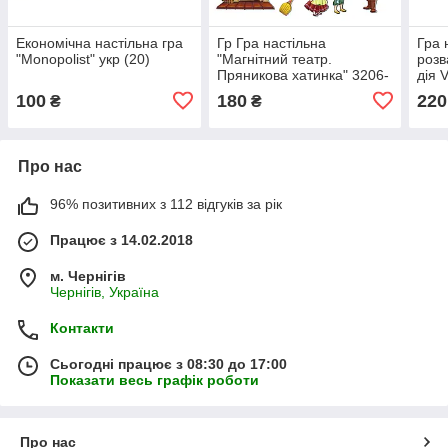
Економічна настільна гра
Гр Гра настільна
Гра 
"Monopolist" укр (20)
"Магнітний театр.
розв
Пряникова хатинка" 3206-
дія 
54/укр/ (12) "Vladi Toys"
100
180
220
₴
₴
Про нас
96% позитивних з 112 відгуків за рік
Працює з 14.02.2018
м. Чернігів
Чернігів, Україна
Контакти
Сьогодні працює з 08:30 до 17:00
Показати весь графік роботи
Про нас