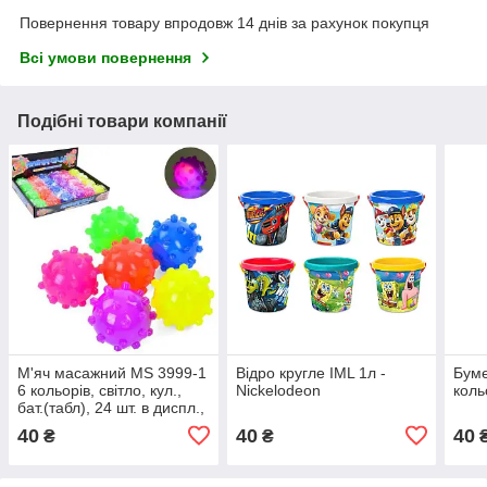
Повернення товару впродовж 14 днів за рахунок покупця
Всі умови повернення
Подібні товари компанії
М'яч масажний MS 3999-1
Відро кругле IML 1л -
Буме
6 кольорів, світло, кул.,
Nickelodeon
коль
бат.(табл), 24 шт. в диспл.,
28-18-5 см.
40
40
40
₴
₴