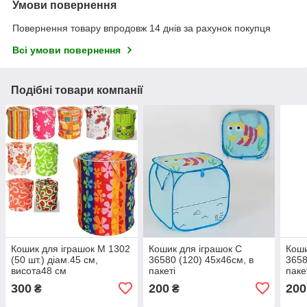
Умови повернення
Повернення товару впродовж 14 днів за рахунок покупця
Всі умови повернення
Подібні товари компанії
Кошик для іграшок M 1302
Кошик для іграшок С
Коши
(50 шт.) діам.45 см,
36580 (120) 45х46см, в
3658
висота48 см
пакеті
паке
300
200
200
₴
₴