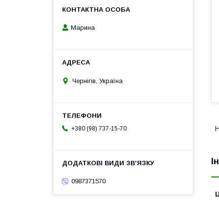
Марина
Чернігів, Україна
Н
+380 (98) 737-15-70
І
0987371570
Ц