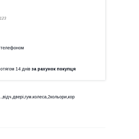
123
а телефоном
ротягом 14 днів
за рахунок покупця
,відч.двері,гум.колеса,2кольори,кор