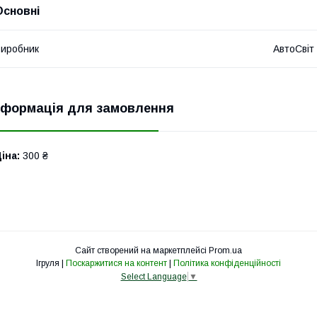
Основні
иробник
АвтоСвіт
нформація для замовлення
іна:
300 ₴
Сайт створений на маркетплейсі
Prom.ua
Ігруля |
Поскаржитися на контент
|
Політика конфіденційності
Select Language
▼