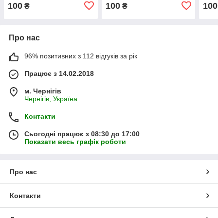
"Найрозумніший",
"Найрозумніший", "Аніме
"Най
100
100
100
₴
₴
"Бульдожка"
кошеня", Аркуш
квіти
Про нас
96% позитивних з 112 відгуків за рік
Працює з 14.02.2018
м. Чернігів
Чернігів, Україна
Контакти
Сьогодні працює з 08:30 до 17:00
Показати весь графік роботи
Про нас
Контакти