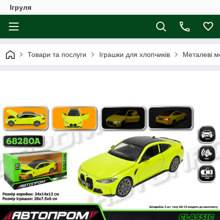
Ігруля
Товари та послуги
Іграшки для хлопчиків
Металеві м