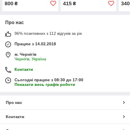
двері/багажник
Світло, звук, відкр.двері, в
ігра
800
415
340
₴
₴
кор. 18*
Про нас
96% позитивних з 112 відгуків за рік
Працює з 14.02.2018
м. Чернігів
Чернігів, Україна
Контакти
Сьогодні працює з 08:30 до 17:00
Показати весь графік роботи
Про нас
Контакти