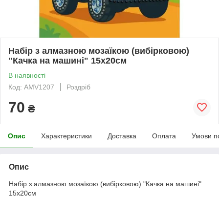
Набір з алмазною мозаїкою (вибірковою)
"Качка на машині" 15x20см
В наявності
Код: AMV1207
Роздріб
70
₴
Опис
Характеристики
Доставка
Оплата
Умови п
Опис
Набір з алмазною мозаїкою (вибірковою) "Качка на машині"
15x20см