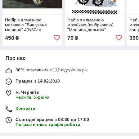
Набір з алмазною
Набір з алмазною
Набі
мозаїкою "Вишукана
мозаїкою (вибірковою)
моза
машина" 40х50см
"Машина-дельфін"
сонц
15x20см
450
70
390
₴
₴
Про нас
96% позитивних з 112 відгуків за рік
Працює з 14.02.2018
м. Чернігів
Чернігів, Україна
Контакти
Сьогодні працює з 08:30 до 17:00
Показати весь графік роботи