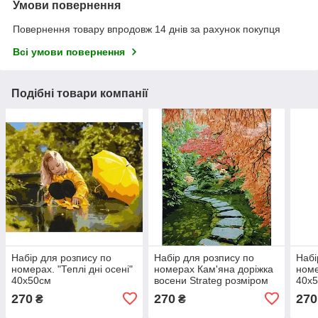
Умови повернення
Повернення товару впродовж 14 днів за рахунок покупця
Всі умови повернення
Подібні товари компанії
Набір для розпису по
Набір для розпису по
Набі
номерах. "Теплі дні осені"
номерах Кам'яна доріжка
номе
40х50см
восени Strateg розміром
40х
40х50 см (GS096)
270
270
270
₴
₴