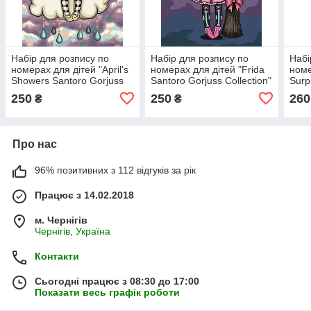
Набір для розпису по
Набір для розпису по
Набі
номерах для дітей "April's
номерах для дітей "Frida
номе
Showers Santoro Gorjuss
Santoro Gorjuss Collection"
Surp
Collection" 30х40см
30х40см
Crys
250
250
260
₴
₴
Bu
Про нас
96% позитивних з 112 відгуків за рік
Працює з 14.02.2018
м. Чернігів
Чернігів, Україна
Контакти
Сьогодні працює з 08:30 до 17:00
Показати весь графік роботи