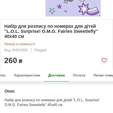
Набір для розпису по номерах для дітей
"L.O.L. Surprise! O.M.G. Fairies Sweetiefly"
40х40 см
Немає в наявності
Код: KHO1091
Роздріб
260
₴
пис
Характеристики
Доставка
Оплата
Умови пове
Опис
Набір для розпису по номерах для дітей "L.O.L. Surprise!
O.M.G. Fairies Sweetiefly" 40х40 см